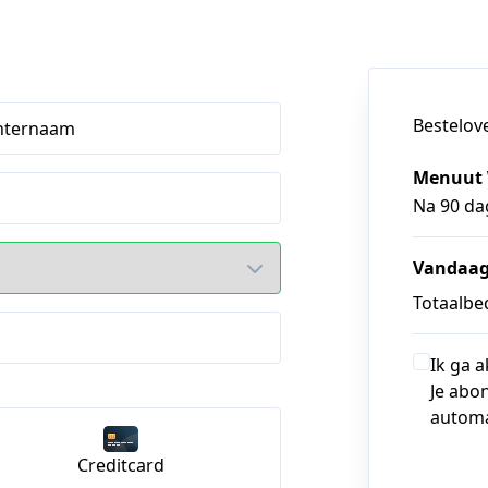
Bestelov
hternaam
Menuut
Na 90 da
Vandaag
Totaalbed
Ik ga 
Je abo
automa
Creditcard