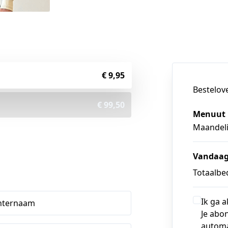
€ 9,95
Bestelov
€ 99,50
Menuut 
Maandeli
Vandaag
Totaalbed
Ik ga 
hternaam
Je abo
automa