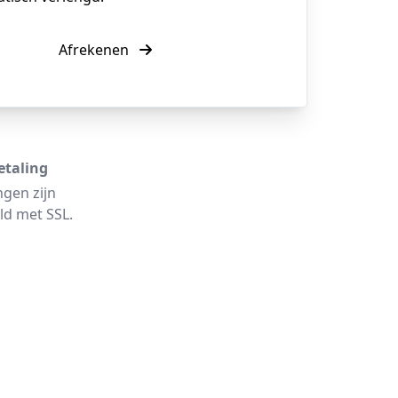
Afrekenen
etaling
ngen zijn
ld met SSL.