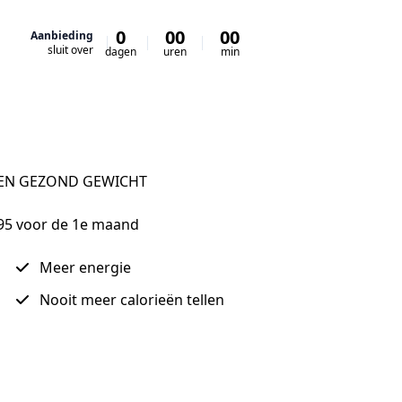
0
00
00
00
Aanbieding
sluit over
dagen
uren
min
sec
EN GEZOND GEWICHT

9,95 voor de 1e maand
Meer energie
Nooit meer calorieën tellen