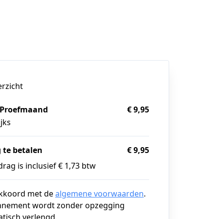
erzicht
Proefmaand
€ 9,95
jks
 te betalen
€ 9,95
rag is inclusief € 1,73 btw
akkoord met de
algemene voorwaarden
.
nnement wordt zonder opzegging
tisch verlengd.