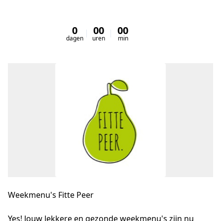
0
00
00
00
dagen
uren
min
sec
Weekmenu's Fitte Peer
Yes! Jouw lekkere en gezonde weekmenu's zijn nu 