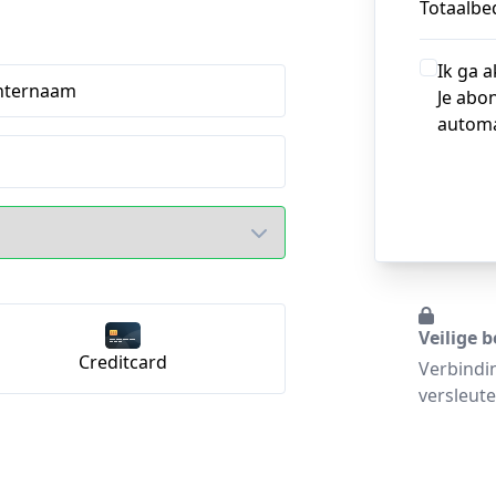
Totaalbed
Ik ga 
hternaam
Je abo
automa
Veilige b
Creditcard
Verbindi
versleute