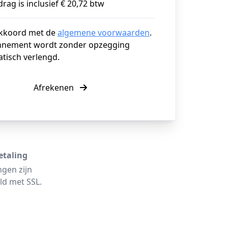
rag is inclusief € 20,72 btw
akkoord met de
algemene voorwaarden
.
nnement wordt zonder opzegging
tisch verlengd.
Afrekenen
etaling
ngen zijn
ld met SSL.